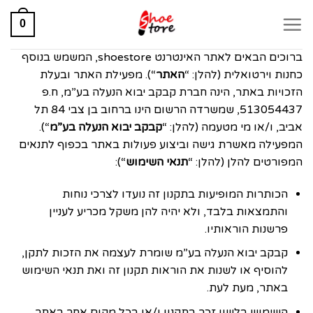
0
ברוכים הבאים לאתר האינטרנט shoestore, המשמש בנוסף
כחנות וירטואלית (להלן: “
האתר
“). מפעילת האתר ובעלת
הזכויות באתר, הינה חברת קבקב יבוא הנעלה בע”מ, ח.פ
513054437, שמשרדה הרשום הינו ברחוב בן צבי 84 תל
אביב, ו/או מי מטעמה (להלן: “
קבקב יבוא הנעלה בע”מ
“).
המפעילה מאשרת גישה וביצוע פעולות באתר בכפוף לתנאים
המפורטים להלן (להלן: “
תנאי השימוש
“):
הכותרות המופיעות בתקנון זה נועדו לצרכי נוחות
והתמצאות בלבד, ולא יהיה להן משקל מכריע לעניין
פרשנות הוראותיו.
קבקב יבוא הנעלה בע”מ שומרת לעצמה את הזכות לתקן,
להוסיף או לשנות את הוראות תקנון זה ואת תנאי השימוש
באתר, מעת לעת.
השימוש בלשון זכר בתקנון ו/או בכל מקום אחר באתר