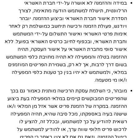
במידה וההזמנה לא אושרה על-ידי חברת האשראי
הרלוונטית, תישלח למשתמש הודעה מתאימה, לצורך
הסדרת אישור חברת האשראי וביצוע ההזמנה. יובהר
ויודגש, פעולת הזמנה ורכישה תיחשב כמושלמת רק לאחר
אימות פרטי האשראי ואישור התשלום על-ידי המשתמש
וחברת האשראי, ובכפוף לחיוב כרטיס האשראי בפועל. ללא
אישור סופי מחברת האשראי על אישור העסקה, תהיה
ההזמנה בטלה והמפעילה לא תהיה מחויבת כלפי המשתמש
בשום דרך לרבות, אך לא רק, בשמירת הפריטים המוזמנים
במלאי, ולמשתמש לא יהיו בגין כך טענות כלפי המפעילה
ו/או מי מטעמה.
מובהר, כי השלמת עסקת הרכישה מותנית כאמור גם בכך
שהפריטים המבוקשים קיימים במלאי המפעילה בעת ביצוע
ההזמנה. במקרה של הזמנת פריט אשר אזל מן המלאי ו/או
שישנה בעיה באספקתו, מכל סיבה שהיא, תהיה המפעילה
רשאית להודיע על כך למשתמש, ובכלל זה, להציע לו
לרכוש פריט חלופי שווה ערך, או להודיע למשתמש על
ביטול ההזמנה, וזאת גם אם לא צוין באתר כי הפריט