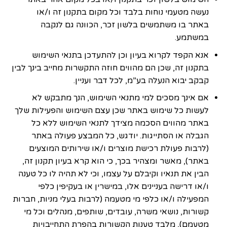
נעשה מטעמי נוחות בלבד וכל מקום בתקנון זה ו/או
באתר בו משתמשים בלשון זכר, הכוונה גם לנקבה
במשתמע.
אנא הקפד לקרוא בעיון וכן להתעדכן בתנאי השימוש
בתקנון זה, שכן הם מהווים חוזה התקשרות מחייב בינך לבין
קבקב יבוא הנעלה בע”מ, לכל דבר ועניין.
אם אינך מסכים למי מתנאי השימוש, הנך מתבקש לא
לעשות כל שימוש באתר שכן עצם השימוש והפעילות שלך
באתר מהווים הסכמה מצידך לתנאי השימוש ללא כל
הגבלה או הסתייגות. יודגש, כל המבצע פעולה באתר
(לרבות פעולת רכישת מוצרים ו/או שירותים המוצעים
באתר), מאשר ומצהיר בכך, כי הוא קרא בעיון תקנון זה,
הבין את תנאיו וקיבלם על עצמו, וכי לא תהיה לו כל טענה
ו/או דרישה בעניינים אלו, במישרין או בעקיפין כלפי
המפעילה ו/או כלפי מי מטעמה (לרבות בעלי מניות, חברות
קשורות, נושאי משרה, עובדים, שותפים, מנהלים וכל מי
מטעמם), מלבד טענות הקשורות בהפרת התחייבויות