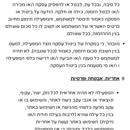
כל סיבה, ובכל עת, לבטל או להפסיק עסקה ו/או מכירה
ו/או לבטל הזמנה, כולה או חלקה. הודעה על ביטול או
הפסקה כאמור תימסר למשתמש, והמפעילה תימנע מחיוב
כרטיס האשראי של המשתמש או תשיב לו כל סכום ששולם
בגין הההזמנה, ככל ששולם.
מובהר, כי במקרה של ביטול עסקה מצד המפעילה, למעט
בגין השבת סכום הזמנה, כאמור (ככל שנגבה), לא תהיה
למשתמש כל טענה ו/או תביעה ו/או דרישה כלפי המפעילה
ו ו/או מי מטעמה בגין ביטול העסקה.
אחריות, אבטחה ופרטיות
המפעילה לא תהיה אחראית לכל נזק, ישיר, עקיף,
תוצאתי או אגבי עקב גישה לאתר, והשימוש בו או
עקב מניעה כלשהי מהגישה או השימוש באתר,
בגין כל עילה שהיא (לרבות בעילה חוזית ו/או
נזיקית). השימוש באתר נעשה על אחריות
המשתמש בלבד ומובהר כי אין המפעילה