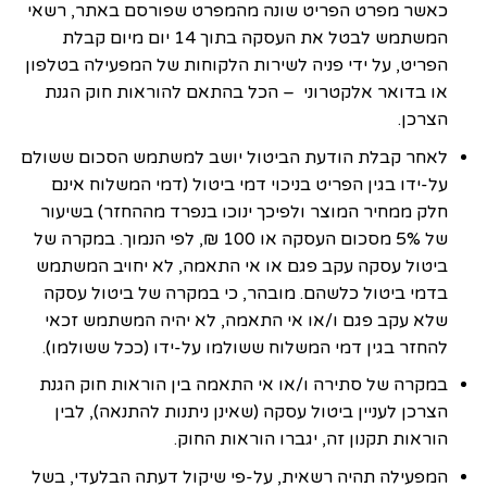
כאשר מפרט הפריט שונה מהמפרט שפורסם באתר, רשאי
המשתמש לבטל את העסקה בתוך 14 יום מיום קבלת
הפריט, על ידי פניה לשירות הלקוחות של המפעילה בטלפון
או בדואר אלקטרוני – הכל בהתאם להוראות חוק הגנת
הצרכן.
לאחר קבלת הודעת הביטול יושב למשתמש הסכום ששולם
על-ידו בגין הפריט בניכוי דמי ביטול (דמי המשלוח אינם
חלק ממחיר המוצר ולפיכך ינוכו בנפרד מההחזר) בשיעור
של 5% מסכום העסקה או 100 ₪, לפי הנמוך. במקרה של
ביטול עסקה עקב פגם או אי התאמה, לא יחויב המשתמש
בדמי ביטול כלשהם. מובהר, כי במקרה של ביטול עסקה
שלא עקב פגם ו/או אי התאמה, לא יהיה המשתמש זכאי
להחזר בגין דמי המשלוח ששולמו על-ידו (ככל ששולמו).
במקרה של סתירה ו/או אי התאמה בין הוראות חוק הגנת
הצרכן לעניין ביטול עסקה (שאינן ניתנות להתנאה), לבין
הוראות תקנון זה, יגברו הוראות החוק.
המפעילה תהיה רשאית, על-פי שיקול דעתה הבלעדי, בשל