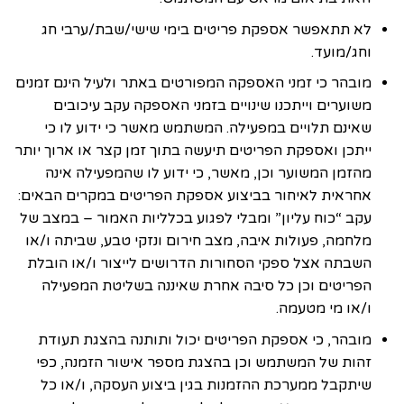
לא תתאפשר אספקת פריטים בימי שישי/שבת/ערבי חג
וחג/מועד.
מובהר כי זמני האספקה המפורטים באתר ולעיל הינם זמנים
משוערים וייתכנו שינויים בזמני האספקה עקב עיכובים
שאינם תלויים במפעילה. המשתמש מאשר כי ידוע לו כי
ייתכן ואספקת הפריטים תיעשה בתוך זמן קצר או ארוך יותר
מהזמן המשוער וכן, מאשר, כי ידוע לו שהמפעילה אינה
אחראית לאיחור בביצוע אספקת הפריטים במקרים הבאים:
עקב “כוח עליון” ומבלי לפגוע בכלליות האמור – במצב של
מלחמה, פעולות איבה, מצב חירום ונזקי טבע, שביתה ו/או
השבתה אצל ספקי הסחורות הדרושים לייצור ו/או הובלת
הפריטים וכן כל סיבה אחרת שאיננה בשליטת המפעילה
ו/או מי מטעמה.
מובהר, כי אספקת הפריטים יכול ותותנה בהצגת תעודת
זהות של המשתמש וכן בהצגת מספר אישור הזמנה, כפי
שיתקבל ממערכת ההזמנות בגין ביצוע העסקה, ו/או כל