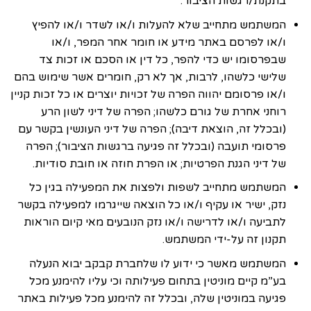
בתקנת/רגשות הציבור.
המשתמש מתחייב שלא להעלות ו/או לשדר ו/או להפיץ
ו/או לפרסם באתר מידע או חומר אחר המפר, ו/או
שבפרסומו יש כדי להפר, כל דין או הסכם או זכות צד
שלישי כלשהו, לרבות, אך לא רק, חומרים אשר שימוש בהם
ו/או פרסומם יהווה הפרה של זכויות יוצרים או כל זכות קניין
רוחני אחרת של גורם כלשהו; הפרה של דיני לשון הרע
(ובכלל זה, הוצאת דיבה); הפרה של דיני העונשין בקשר עם
פרסומי תועבה (ובכלל זה פגיעה ברגשות הציבור); הפרה
של דיני הגנת הפרטיות; או הפרת חוזה או חובת סודיות.
המשתמש מתחייב לשפות ולפצות את המפעילה בגין כל
נזק, ישיר או עקיף ו/או כל הוצאה שייגרמו למפעילה בקשר
לתביעה ו/או לדרישה ו/או נזק הנובעים מאי קיום הוראות
תקנון זה על-ידי המשתמש.
המשתמש מאשר כי ידוע לו שלחברת קבקב יבוא הנעלה
בע”מ קיים מוניטין בתחום פעילותה וכי עליו להימנע מכל
פגיעה במוניטין שלה, ובכלל זה להימנע מכל פעילות באתר