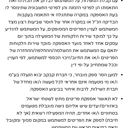
עם קבלת המשלוח, על המשתמש לבדוק את תכולתו ואת
התאמתו הן לפרטי הזמנה והן לפרטי החשבונית שתימסר לו
בעת האספקה. במקרה שתתגלה אי התאמה בעקבות
הבדיקה הנ”ל או במקרה אחר של חוסר שביעות רצון מצד
המשתמש לעניין הפריטים המסופקים, על המשתמש להודיע
על כך למוקד שירות הלקוחות של המפעילה בתוך יום
עסקים אחד לאחר מועד האספקה. מוקד שירות הלקוחות
יתאם עם המשתמש את ההשלמה/ההחלפה/ההחזרה של
הפריטים ו/או את החיוב/זיכוי הכספי למשתמש, לפי העניין
וככל שמתחייב על-פי דין.
למען הסר ספק מובהר, כי חברת קבקב יבוא הנעלה בע”מ
ו/או מי מטעמה אינם אחראי לכל מעשה ו/או מחדל של
חברת השילוח, לרבות איחור בביצוע האספקה.
לא תאושר אספקת פריטים מחוץ לשטחי ישראל.
באזורים/יעדים שיש אליהם גישה מוגבלת מטעמים
בטחוניים ו/או אחרים, תהיה המפעילה רשאית (אך לא
חייבת) לספק את הפריטים למשתמש במקום סמוך ומקובל
וזאת בתיאום מראש עם המשתמש.