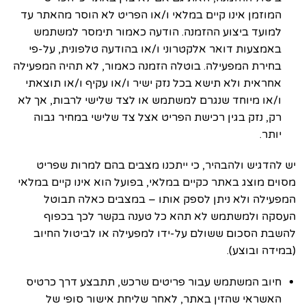
המוזמן אינו קיים במלאי ו/או הפריט לא הוסר מהאתר עד
למועד ביצוע ההזמנה. הודעה כאמור תימסר למשתמש
באמצעות דואר אלקטרוני ו/או בהודעה טלפונית, על-פי
בחירת המפעילה. בוטלה הזמנה כאמור, לא תהיה המפעילה
אחראית ולא תישא בכל נזק ישיר ו/או עקיף ו/או תוצאתי
ו/או מיוחד שנגרם למשתמש או לצד שלישי לרבות, אך לא
רק, נזק בגין רכישת הפריט אצל צד שלישי במחיר גבוה
יותר.
יש להדגיש ולהבהיר, כי ייתכנו מצבים בהם למרות שפריט
מסוים מוצג באתר כקיים במלאי, בפועל הוא אינו קיים במלאי
המפעילה ולא ניתן לספק אותו – במצבים כאלה תבוטל
העסקה ולמשתמש לא תהא כל טענה בקשר לכך בכפוף
להשבת הסכום ששולם על-ידו למפעילה או לביטול החיוב
(במידה ובוצע).
חיוב המשתמש עבור פריטים שרכש, תתבצע דרך כרטיס
האשראי שהזין באתר, לאחר שליחת אישור סופי של