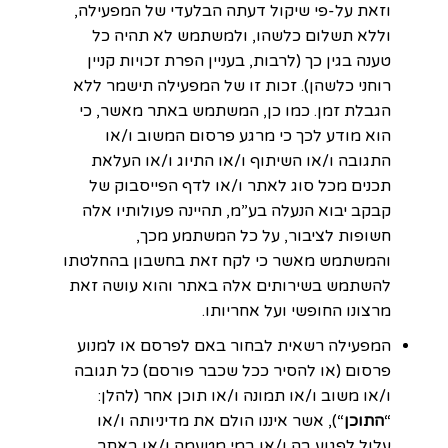
וזאת על-פי שיקול דעתה הבלעדי של המפעילה,
וללא תשלום כלשהו, ולמשתמש לא תהיה כל
טענה בגין כך (לרבות, בעניין הפרת זכויות קניין
רוחני כלשהן). זכות זו של המפעילה תישמר ללא
הגבלת זמן. כמו כן, המשתמש באתר מאשר, כי
הוא מודע לכך כי מרגע פרסום המשוב ו/או
התגובה ו/או השיתוף ו/או התיוג ו/או העלאת
תכנים מכל סוג לאתר ו/או לדף הפייסבוק של
קבקב יבוא הנעלה בע”מ, תהיינה פעולותיו אלה
חשופות לציבור, על כל המשתמע מכך,
והמשתמש מאשר כי לקח זאת בחשבון בהחלטתו
להשתמש בשירותים אלה באתר והוא עושה זאת
מרצונו החופשי ועל אחריותו.
המפעילה רשאית לבחור באם לפרסם או למנוע
פרסום (או להסיר ככל שכבר פורסם) כל תגובה
ו/או משוב ו/או תמונה ו/או תוכן אחר (להלן:
“
התוכן
“), אשר איננו הולם את מדיניותה ו/או
עלול לפגוע בה ו/או במי מטעמה ו/או באתר